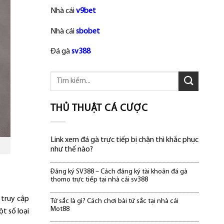
Nhà cái
v9bet
Nhà cái
sbobet
Đá gà
sv388
THỦ THUẬT CÁ CƯỢC
Link xem đá gà trực tiếp bị chặn thì khắc phục
như thế nào?
Đăng ký SV388 – Cách đăng ký tài khoản đá gà
thomo trực tiếp tại nhà cái sv388
 truy cập
Tứ sắc là gì? Cách chơi bài tứ sắc tại nhà cái
Mot88
t số loại