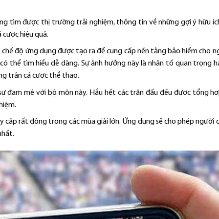
ng tìm được thị trường trải nghiệm, thông tin về những gợi ý hữu ích
á cược hiệu quả.
t chế độ ứng dụng được tạo ra để cung cấp nền tảng bảo hiểm cho ng
 có thể tìm hiểu dễ dàng. Sự ảnh hưởng này là nhân tố quan trọng 
ng trận cá cược thể thao.
 sự đam mê với bộ môn này. Hầu hết các trận đấu đều được tổng h
nhiệm.
uy cập rất đông trong các mùa giải lớn. Ứng dụng sẽ cho phép người 
nhất.