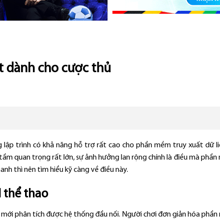
ất dành cho cược thủ
 lập trình có khả năng hỗ trợ rất cao cho phần mềm truy xuất dữ li
ó tầm quan trọng rất lớn, sự ảnh hưởng lan rộng chính là điều mà phầ
nh thì nên tìm hiểu kỹ càng về điều này.
 thể thao
hì mới phân tích được hệ thống đầu nối. Người chơi đơn giản hóa phầ