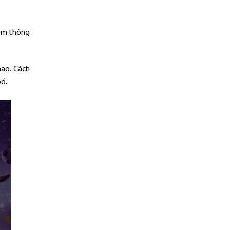
iệm thông
hao. Cách
bổ.