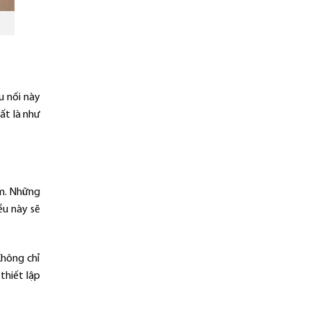
u nối này
ất là như
ệm. Những
ều này sẽ
Không chỉ
thiết lập