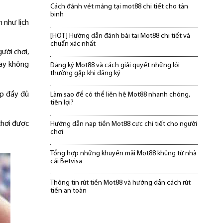
Cách đánh vét máng tại mot88 chi tiết cho tân
binh
 như lịch
[HOT] Hướng dẫn đánh bài tại Mot88 chi tiết và
chuẩn xác nhất
ười chơi,
hay không
Đăng ký Mot88 và cách giải quyết những lỗi
thường gặp khi đăng ký
ợp đầy đủ
Làm sao để có thể liên hệ Mot88 nhanh chóng,
tiện lợi?
chơi được
Hướng dẫn nạp tiền Mot88 cực chi tiết cho người
chơi
Tổng hợp những khuyến mãi Mot88 khủng từ nhà
cái Betvisa
Thông tin rút tiền Mot88 và hướng dẫn cách rút
tiền an toàn