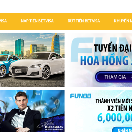
VISA
NẠP TIỀN BETVISA
RÚT TIỀN BETVISA
KHUYẾN M