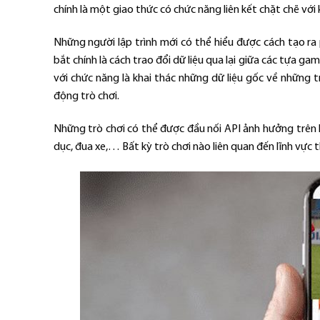
chính là một giao thức có chức năng liên kết chặt chẽ với
Những người lập trình mới có thể hiểu được cách tạo 
bắt chính là cách trao đổi dữ liệu qua lại giữa các tựa g
với chức năng là khai thác những dữ liệu gốc về những 
động trò chơi.
Những trò chơi có thể được đầu nối API ảnh hưởng trên l
dục, đua xe,… Bất kỳ trò chơi nào liên quan đến lĩnh vực