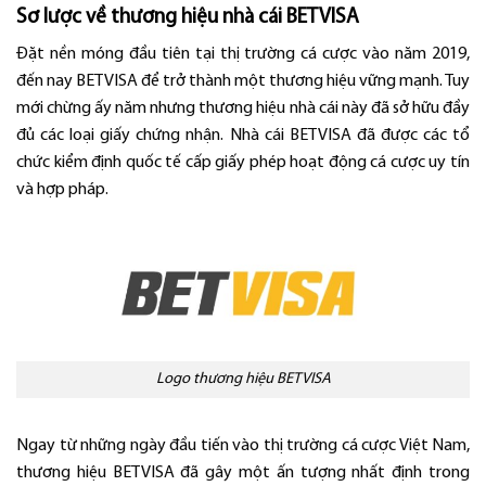
Sơ lược về thương hiệu nhà cái BETVISA
Đặt nền móng đầu tiên tại thị trường cá cược vào năm 2019,
đến nay BETVISA để trở thành một thương hiệu vững mạnh. Tuy
mới chừng ấy năm nhưng thương hiệu nhà cái này đã sở hữu đầy
đủ các loại giấy chứng nhận. Nhà cái BETVISA đã được các tổ
chức kiểm định quốc tế cấp giấy phép hoạt động cá cược uy tín
và hợp pháp.
Logo thương hiệu BETVISA
Ngay từ những ngày đầu tiến vào thị trường cá cược Việt Nam,
thương hiệu BETVISA đã gây một ấn tượng nhất định trong