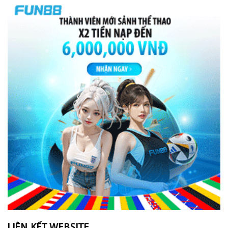
LIÊN KẾT WEBSITE