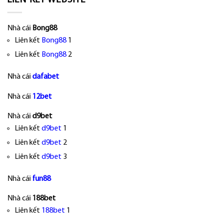
Nhà cái
Bong88
Liên kết
Bong88
1
Liên kết
Bong88
2
Nhà cái
dafabet
Nhà cái
12bet
Nhà cái
d9bet
Liên kết
d9bet
1
Liên kết
d9bet
2
Liên kết
d9bet
3
Nhà cái
fun88
Nhà cái
188bet
Liên kết
188bet
1