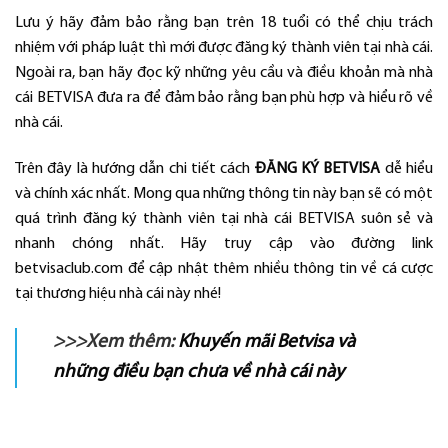
Lưu ý hãy đảm bảo rằng bạn trên 18 tuổi có thể chịu trách
nhiệm với pháp luật thì mới được đăng ký thành viên tại nhà cái.
Ngoài ra, bạn hãy đọc kỹ những yêu cầu và điều khoản mà nhà
cái BETVISA đưa ra để đảm bảo rằng bạn phù hợp và hiểu rõ về
nhà cái.
Trên đây là hướng dẫn chi tiết cách
ĐĂNG KÝ BETVISA
dễ hiểu
và chính xác nhất. Mong qua những thông tin này bạn sẽ có một
quá trình đăng ký thành viên tại nhà cái BETVISA suôn sẻ và
nhanh chóng nhất. Hãy truy cập vào đường link
betvisaclub.com
để cập nhật thêm nhiều thông tin về cá cược
tại thương hiệu nhà cái này nhé!
>>>Xem thêm:
Khuyến mãi Betvisa và
những điều bạn chưa về nhà cái này