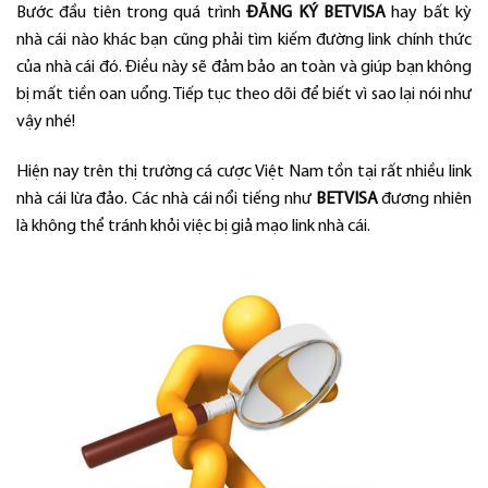
Bước đầu tiên trong quá trình
ĐĂNG KÝ BETVISA
hay bất kỳ
nhà cái nào khác bạn cũng phải tìm kiếm đường link chính thức
của nhà cái đó. Điều này sẽ đảm bảo an toàn và giúp bạn không
bị mất tiền oan uổng. Tiếp tục theo dõi để biết vì sao lại nói như
vậy nhé!
Hiện nay trên thị trường cá cược Việt Nam tồn tại rất nhiều link
nhà cái lừa đảo. Các nhà cái nổi tiếng như
BETVISA
đương nhiên
là không thể tránh khỏi việc bị giả mạo link nhà cái.