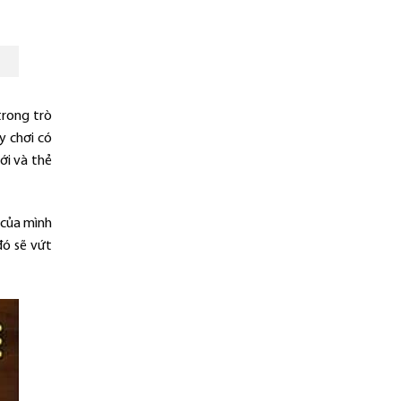
trong trò
y chơi có
ới và thẻ
 của mình
đó sẽ vứt