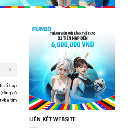
nh tổ hợp
 (cũng có
tvisa tìm
LIÊN KẾT WEBSITE