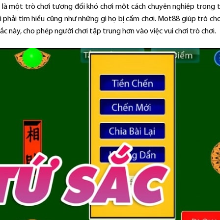
 là một trò chơi tương đối khó chơi một cách chuyên nghiệp trong t
 phải tìm hiểu cũng như những gì họ bị cấm chơi. Mot88 giúp trò chơ
c này, cho phép người chơi tập trung hơn vào việc vui chơi trò chơi.