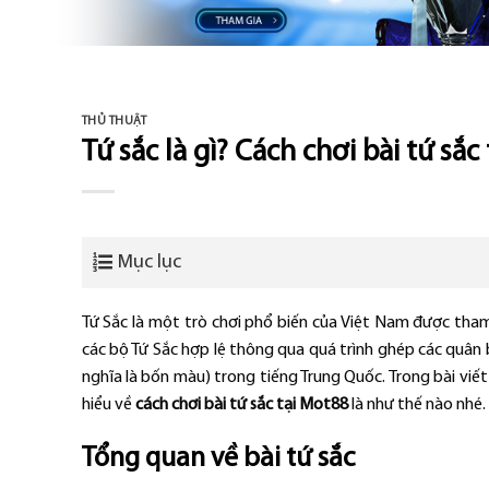
THỦ THUẬT
Tứ sắc là gì? Cách chơi bài tứ sắc
Mục lục
Tứ Sắc là một trò chơi phổ biến của Việt Nam được tha
các bộ Tứ Sắc hợp lệ thông qua quá trình ghép các quân bà
nghĩa là bốn màu) trong tiếng Trung Quốc. Trong bài viế
hiểu về
cách chơi
bài tứ sắc
tại Mot88
là như thế nào nhé.
Tổng quan về bài tứ sắc