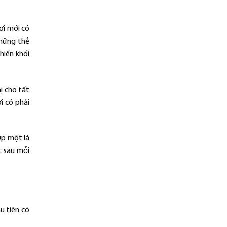
ơi mới có
những thẻ
hiến khối
ị cho tất
i có phải
ợp một lá
c sau mỗi
u tiên có