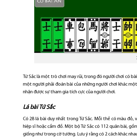
Tứ Sắc là một trò chơi may rủi, trong đó người chơi có bà
một người phải đoán bài của những người chơi khác một 
nhận được sự tham gia tích cực của người chơi.
Lá bài Tứ Sắc
Có 28 lá bài duy nhất trong Tứ Sắc. Mỗi thẻ có màu đỏ, v
hiệp sĩ hoặc cầm đồ. Một bộ Tứ Sắc có 112 quân bài, gồ
giống như trong cờ tướng. Lưu ý rằng có 2 cách khác nha