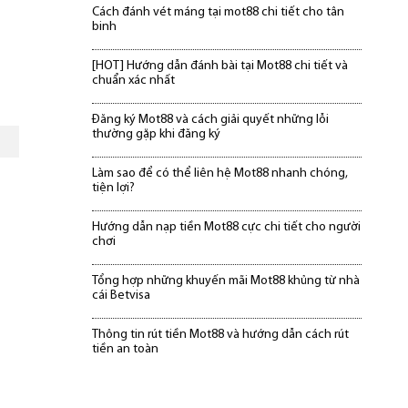
Cách đánh vét máng tại mot88 chi tiết cho tân
binh
[HOT] Hướng dẫn đánh bài tại Mot88 chi tiết và
chuẩn xác nhất
Đăng ký Mot88 và cách giải quyết những lỗi
thường gặp khi đăng ký
Làm sao để có thể liên hệ Mot88 nhanh chóng,
tiện lợi?
Hướng dẫn nạp tiền Mot88 cực chi tiết cho người
chơi
Tổng hợp những khuyến mãi Mot88 khủng từ nhà
cái Betvisa
Thông tin rút tiền Mot88 và hướng dẫn cách rút
tiền an toàn