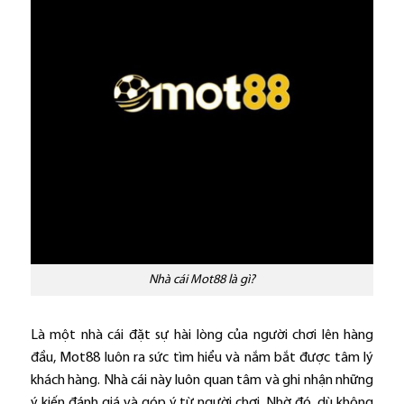
Nhà cái Mot88 là gì?
Là một nhà cái đặt sự hài lòng của người chơi lên hàng
đầu, Mot88 luôn ra sức tìm hiểu và nắm bắt được tâm lý
khách hàng. Nhà cái này luôn quan tâm và ghi nhận những
ý kiến đánh giá và góp ý từ người chơi. Nhờ đó, dù không