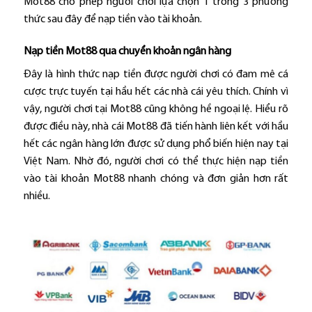
Mot88 cho phép người chơi lựa chọn 1 trong 3 phương
thức sau đây để nạp tiền vào tài khoản.
Nạp tiền Mot88 qua chuyển khoản ngân hàng
Đây là hình thức nạp tiền được người chơi có đam mê cá
cược trực tuyến tại hầu hết các nhà cái yêu thích. Chính vì
vậy, người chơi tại Mot88 cũng không hề ngoại lệ. Hiểu rõ
được điều này, nhà cái Mot88 đã tiến hành liên kết với hầu
hết các ngân hàng lớn được sử dụng phổ biến hiện nay tại
Việt Nam. Nhờ đó, người chơi có thể thực hiện nạp tiền
vào tài khoản Mot88 nhanh chóng và đơn giản hơn rất
nhiều.