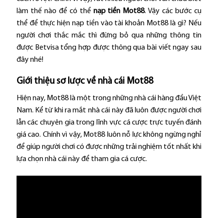
làm thế nào để có thể
nạp tiền Mot88
. Vậy các bước cụ
thể để thực hiện nạp tiền vào tài khoản Mot88 là gì? Nếu
người chơi thắc mắc thì đừng bỏ qua những thông tin
được Betvisa tổng hợp được thông qua bài viết ngay sau
đây nhé!
Giới thiệu sơ lược về nhà cái Mot88
Hiện nay, Mot88 là một trong những nhà cái hàng đầu Việt
Nam. Kể từ khi ra mắt nhà cái này đã luôn được người chơi
lẫn các chuyên gia trong lĩnh vực cá cược trực tuyến đánh
giá cao. Chính vì vậy, Mot88 luôn nỗ lực không ngừng nghỉ
để giúp người chơi có được những trải nghiệm tốt nhất khi
lựa chọn nhà cái này để tham gia cá cược.