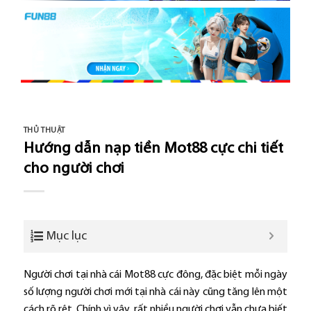
THỦ THUẬT
Hướng dẫn nạp tiền Mot88 cực chi tiết
cho người chơi
Mục lục
Người chơi tại nhà cái Mot88 cực đông, đặc biệt mỗi ngày
số lượng người chơi mới tại nhà cái này cũng tăng lên một
cách rõ rệt. Chính vì vậy, rất nhiều người chơi vẫn chưa biết