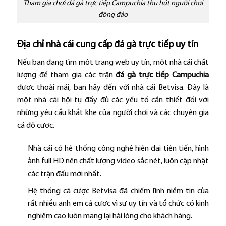
Tham gia chơi đá gà trực tiếp Campuchia thu hút người chơi
đông đảo
Địa chỉ nhà cái cung cấp đá gà trực tiếp uy tín
Nếu bạn đang tìm một trang web uy tín, một nhà cái chất
lượng để tham gia các trận
đá gà trực tiếp Campuchia
được thoải mái, bạn hãy đến với nhà cái Betvisa. Đây là
một nhà cái hội tụ đầy đủ các yếu tố cần thiết đối với
những yêu cầu khắt khe của người chơi và các chuyên gia
cá độ cược.
Nhà cái có hệ thống công nghệ hiện đại tiên tiến, hình
ảnh full HD nên chất lượng video sắc nét, luôn cập nhật
các trận đấu mới nhất.
Hệ thống cá cược Betvisa đã chiếm lĩnh niềm tin của
rất nhiều anh em cá cược vì sự uy tín và tổ chức có kinh
nghiệm cao luôn mang lại hài lòng cho khách hàng.