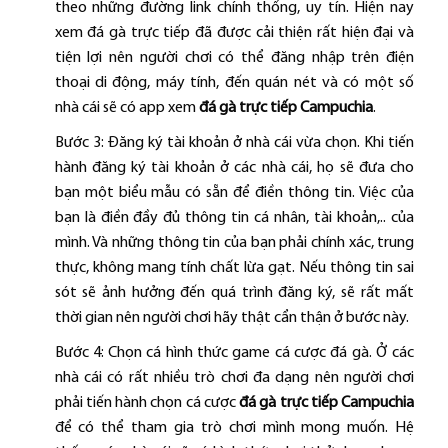
theo những đường link chính thống, uy tín. Hiện nay
xem đá gà trực tiếp đã được cải thiện rất hiện đại và
tiện lợi nên người chơi có thể đăng nhập trên điện
thoại di động, máy tính, đến quán nét và có một số
nhà cái sẽ có app xem
đá gà trực tiếp Campuchia
.
Bước 3: Đăng ký tài khoản ở nhà cái vừa chọn. Khi tiến
hành đăng ký tài khoản ở các nhà cái, họ sẽ đưa cho
bạn một biểu mẫu có sẵn để điền thông tin. Việc của
bạn là điền đầy đủ thông tin cá nhân, tài khoản,.. của
mình. Và những thông tin của bạn phải chính xác, trung
thực, không mang tính chất lừa gạt. Nếu thông tin sai
sót sẽ ảnh hưởng đến quá trình đăng ký, sẽ rất mất
thời gian nên người chơi hãy thật cẩn thận ở bước này.
Bước 4: Chọn cá hình thức game cá cược đá gà. Ở các
nhà cái có rất nhiều trò chơi đa dạng nên người chơi
phải tiến hành chọn cá cược
đá gà trực tiếp Campuchia
để có thể tham gia trò chơi mình mong muốn. Hệ