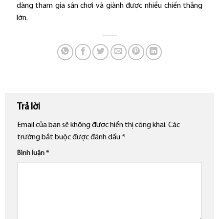
dàng tham gia sân chơi và giành được nhiều chiến thắng
lớn.
Trả lời
Email của bạn sẽ không được hiển thị công khai.
Các
trường bắt buộc được đánh dấu
*
Bình luận
*