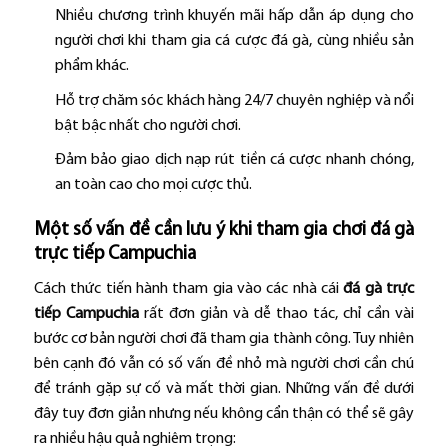
Nhiều chương trình khuyến mãi hấp dẫn áp dụng cho
người chơi khi tham gia cá cược đá gà, cùng nhiều sản
phẩm khác.
Hỗ trợ chăm sóc khách hàng 24/7 chuyên nghiệp và nổi
bật bậc nhất cho người chơi.
Đảm bảo giao dịch nạp rút tiền cá cược nhanh chóng,
an toàn cao cho mọi cược thủ.
Một số vấn đề cần lưu ý khi tham gia chơi đá gà
trực tiếp Campuchia
Cách thức tiến hành tham gia vào các nhà cái
đá gà trực
tiếp Campuchia
rất đơn giản và dễ thao tác, chỉ cần vài
bước cơ bản người chơi đã tham gia thành công. Tuy nhiên
bên cạnh đó vẫn có số vấn đề nhỏ mà người chơi cần chú
để tránh gặp sự cố và mất thời gian. Những vấn đề dưới
đây tuy đơn giản nhưng nếu không cẩn thận có thể sẽ gây
ra nhiều hậu quả nghiêm trọng: