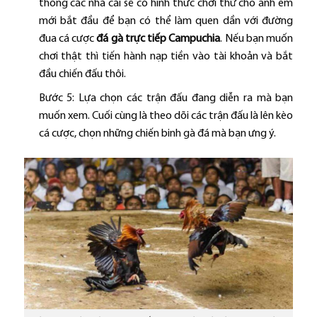
thống các nhà cái sẽ có hình thức chơi thử cho anh em
mới bắt đầu để bạn có thể làm quen dần với đường
đua cá cược
đá gà trực tiếp Campuchia
. Nếu bạn muốn
chơi thật thì tiến hành nạp tiền vào tài khoản và bắt
đầu chiến đấu thôi.
Bước 5: Lựa chọn các trận đấu đang diễn ra mà bạn
muốn xem. Cuối cùng là theo dõi các trận đấu là lên kèo
cá cược, chọn những chiến binh gà đá mà bạn ưng ý.